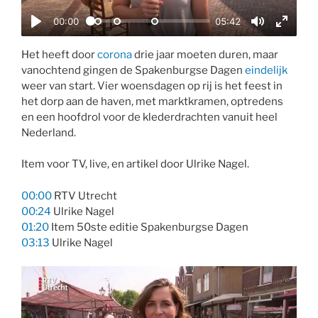
a
00:00
05:42
y
P
M
E
l
u
n
Het heeft door
corona
drie jaar moeten duren, maar
vanochtend gingen de Spakenburgse Dagen
eindelijk
a
t
t
weer van start. Vier woensdagen op rij is het feest in
y
e
e
het dorp aan de haven, met marktkramen, optredens
r
en een hoofdrol voor de klederdrachten vanuit heel
f
Nederland.
u
l
Item voor TV, live, en artikel door Ulrike Nagel.
l
00:00
RTV Utrecht
s
00:24
Ulrike Nagel
c
01:20
Item 50ste editie Spakenburgse Dagen
r
03:13
Ulrike Nagel
e
e
n