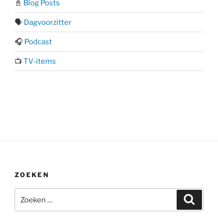
📓
Blog Posts
🗣️
Dagvoorzitter
🎧
Podcast
📺
TV-items
ZOEKEN
Zoeken
Zoeke
naar: