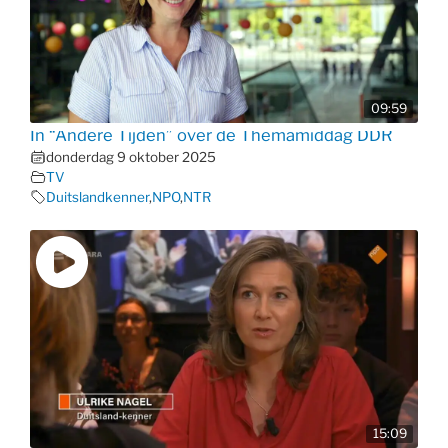
09:59
In “Andere Tijden” over de Themamiddag DDR
donderdag 9 oktober 2025
TV
Duitslandkenner
,
NPO
,
NTR
15:09