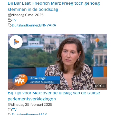
Bij Bar Laat: Friedrich Merz kreeg toch genoeg
stemmen in de bondsdag
dinsdag 6 mei 2025
TV
Duitslandkenner
,
BNNVARA
09:04
Bij Tijd voor Max: over de uitslag van de Duitse
parlementsverkiezingen
dinsdag 25 februari 2025
TV
Duitslandkenner
,
MAX