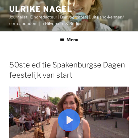
Ga
ULRIKE NAGEL
naar
Journalist | Eindredacteur | Dagvoorzitter | Duitsland-kenner /
de
correspondent | in Hilversum & Berlijn
inhoud
Menu
50ste editie Spakenburgse Dagen
feestelijk van start
P
l