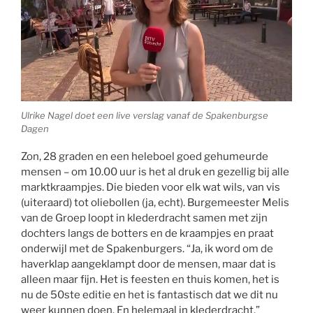
Ulrike Nagel doet een live verslag vanaf de Spakenburgse
Dagen
Zon, 28 graden en een heleboel goed gehumeurde
mensen – om 10.00 uur is het al druk en gezellig bij alle
marktkraampjes. Die bieden voor elk wat wils, van vis
(uiteraard) tot oliebollen (ja, echt). Burgemeester Melis
van de Groep loopt in klederdracht samen met zijn
dochters langs de botters en de kraampjes en praat
onderwijl met de Spakenburgers. “Ja, ik word om de
haverklap aangeklampt door de mensen, maar dat is
alleen maar fijn. Het is feesten en thuis komen, het is
nu de 50ste editie en het is fantastisch dat we dit nu
weer kunnen doen. En helemaal in klederdracht.”