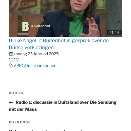
21:44
Ulrike Nagel in Buitenhof in gesprek over de
Duitse verkiezingen.
zondag 23 februari 2025
TV
VPRO
,
Duitslandkenner
Bericht
Vorig
VORIGE
navigatie
bericht
Radio 1: discussie in Duitsland over Die Sendung
mit der Maus
Volgend
VOLGENDE
bericht