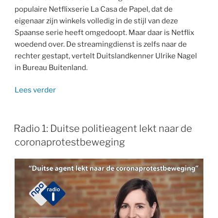
populaire Netflixserie La Casa de Papel, dat de
eigenaar zijn winkels volledig in de stijl van deze
Spaanse serie heeft omgedoopt. Maar daar is Netflix
woedend over. De streamingdienst is zelfs naar de
rechter gestapt, vertelt Duitslandkenner Ulrike Nagel
in Bureau Buitenland.
“Radio
Lees verder
1:
Netflix
woedend
Radio 1: Duitse politieagent lekt naar de
op
coronaprotestbeweging
Duitse
kebabzaak”