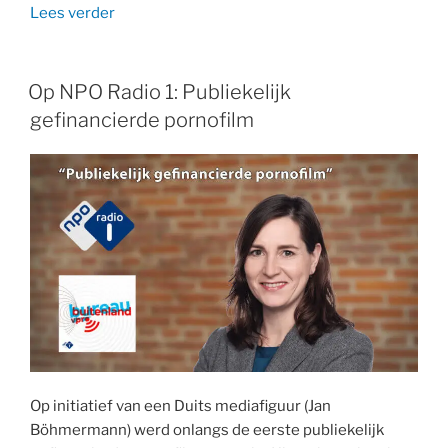
“Radio
Lees verder
1:
Xavier
Naidoo
Op NPO Radio 1: Publiekelijk
in
gefinancierde pornofilm
Duitsland
in
opspraak”
Op initiatief van een Duits mediafiguur (Jan
Böhmermann) werd onlangs de eerste publiekelijk