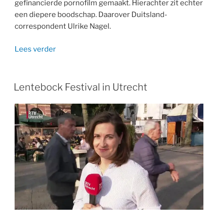
gefinancierde pornofilm gemaakt. Hierachter zit echter
een diepere boodschap. Daarover Duitsland-
correspondent Ulrike Nagel.
“Op
Lees verder
NPO
Radio
1:
Lentebock Festival in Utrecht
Publiekelijk
gefinancierde
pornofilm”