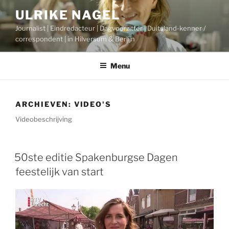
Ga
ULRIKE NAGEL
naar
Journalist | Eindredacteur | Dagvoorzitter | Duitsland-kenner /
de
correspondent | in Hilversum & Berlijn
inhoud
Menu
ARCHIEVEN:
VIDEO'S
Videobeschrijving
50ste editie Spakenburgse Dagen
feestelijk van start