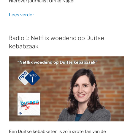
Hierover journalist Ulrike Nagel.
“Radio
Lees verder
1:
discussie
in
Radio 1: Netflix woedend op Duitse
Duitsland
kebabzaak
over
Die
Sendung
mit
der
Maus”
Een Duitse kebabketen is zo’n grote fan van de