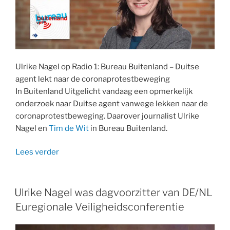
Ulrike Nagel op Radio 1: Bureau Buitenland – Duitse
agent lekt naar de coronaprotestbeweging
In Buitenland Uitgelicht vandaag een opmerkelijk
onderzoek naar Duitse agent vanwege lekken naar de
coronaprotestbeweging. Daarover journalist Ulrike
Nagel en
Tim de Wit
in Bureau Buitenland.
“Radio
Lees verder
1:
Duitse
politieagent
Ulrike Nagel was dagvoorzitter van DE/NL
lekt
Euregionale Veiligheidsconferentie
naar
de