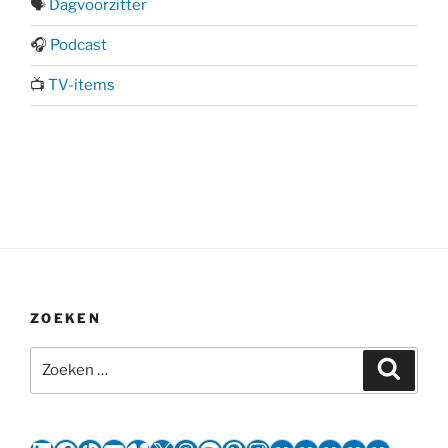
🗣️
Dagvoorzitter
🎧
Podcast
📺
TV-items
ZOEKEN
Zoeken
Zoeke
naar: