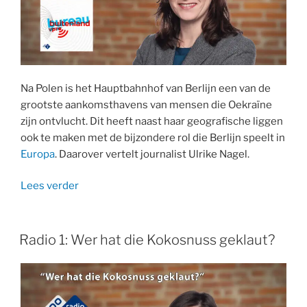
Na Polen is het Hauptbahnhof van Berlijn een van de
grootste aankomsthavens van mensen die Oekraïne
zijn ontvlucht. Dit heeft naast haar geografische liggen
ook te maken met de bijzondere rol die Berlijn speelt in
Europa
. Daarover vertelt journalist Ulrike Nagel.
“Radio
Lees verder
1:
Bureau
Buitenland
Radio 1: Wer hat die Kokosnuss geklaut?
–
Oekraïners
op
Hauptbahnhof”