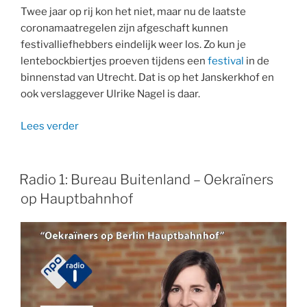
Twee jaar op rij kon het niet, maar nu de laatste
coronamaatregelen zijn afgeschaft kunnen
festivalliefhebbers eindelijk weer los. Zo kun je
lentebockbiertjes proeven tijdens een
festival
in de
binnenstad van Utrecht. Dat is op het Janskerkhof en
ook verslaggever Ulrike Nagel is daar.
“Lentebock
Lees verder
Festival
in
Utrecht”
Radio 1: Bureau Buitenland – Oekraïners
op Hauptbahnhof