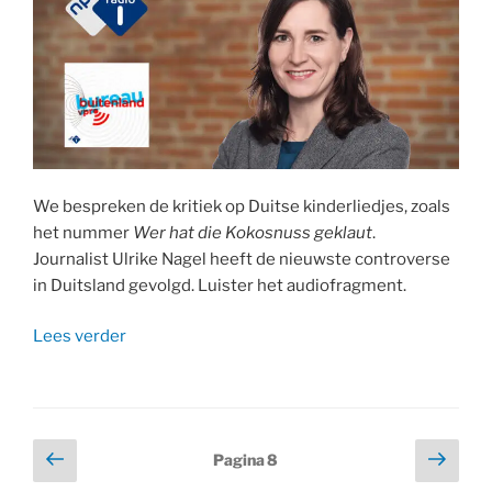
We bespreken de kritiek op Duitse kinderliedjes, zoals
het nummer
Wer hat die Kokosnuss geklaut
.
Journalist
Ulrike Nagel heeft de nieuwste controverse
in Duitsland gevolgd. Luister het audiofragment.
“Radio
Lees verder
1:
Wer
hat
die
Berichten
Vorige
Volg
Pagina
8
Kokosnuss
pagina
pagi
paginering