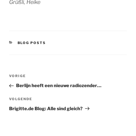
Grüßli, Heike
CATEGORIEËN
BLOG POSTS
Bericht
Vorig
VORIGE
navigatie
bericht
Berlijn heeft een nieuwe radiozender…
Volgend
VOLGENDE
bericht
Brigitte.de Blog: Alle sind gleich?