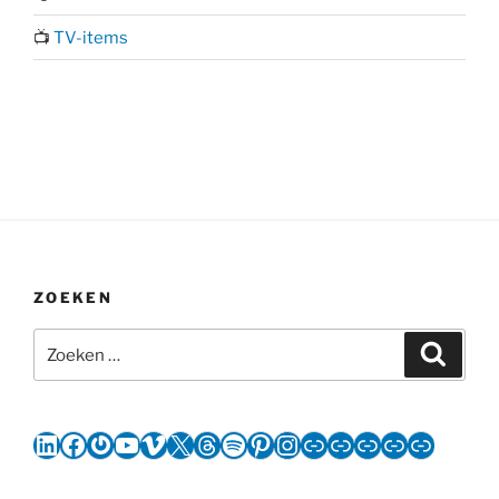
📺
TV-items
ZOEKEN
Zoeken
Zoeke
naar:
LinkedIn
Facebook
Gravatar
YouTube
Vimeo
X
Threads
Spotify
Pinterest
Instagram
Link
Link
Link
Link
Link