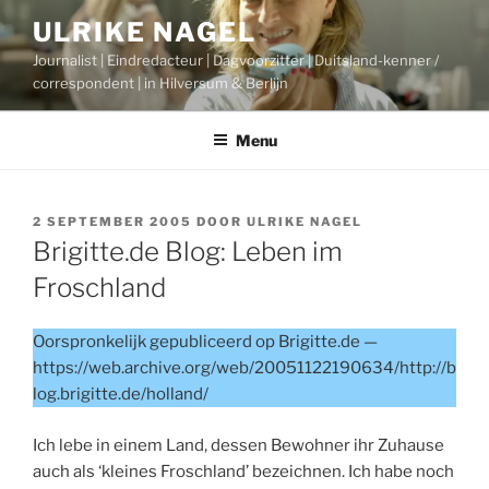
Ga
ULRIKE NAGEL
naar
Journalist | Eindredacteur | Dagvoorzitter | Duitsland-kenner /
de
correspondent | in Hilversum & Berlijn
inhoud
Menu
GEPLAATST
2 SEPTEMBER 2005
DOOR
ULRIKE NAGEL
OP
Brigitte.de Blog: Leben im
Froschland
Oorspronkelijk gepubliceerd op Brigitte.de —
https://web.archive.org/web/20051122190634/http://b
log.brigitte.de/holland/
Ich lebe in einem Land, dessen Bewohner ihr Zuhause
auch als ‘kleines Froschland’ bezeichnen. Ich habe noch