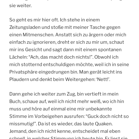
sie weiter.
So geht es mir hier oft. Ich stehe in einem
Zeitungsladen und stoße mit meiner Tasche gegen
einen Mitmenschen. Anstatt sich zu ärgern oder mich
einfach zu ignorieren, dreht er sich zu mir um, schaut
mir ins Gesicht und sagt dann mit einem spontanen
Lächeln: “Ach, das macht doch nichts!”. Obwohl ich
mich stotternd entschuldigen möchte, weil ich in seine
Privatsphäre eingedrungen bin. Man gerät leicht ins
Plaudern und denkt beim Weitergehen: ‘Nett!’.
Dann gehe ich weiter zum Zug, bin vertieft in mein
Buch, schaue auf, weil ich nicht mehr weiß, wo ich hin
muss und höre auf einmal eine mir unbekannte
Stimme im Vorbeigehen ausrufen: “Guck doch nicht so
missmutig!”. Da ist es wieder, das laute Quaken.
Jemand, den ich nicht kenne, entscheidet mal eben
schnell, in welcher Stimmung ich heute bin. Er liest sie