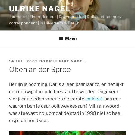
Ga
ULRIKE NAGEL
naar
Journalist | Eindredacteur | Dagvoorzitter | Duitsland-kenner /
de
correspondent | in Hilversum & Berlijn
inhoud
Menu
GEPLAATST
14 JULI 2009
DOOR
ULRIKE NAGEL
OP
Oben an der Spree
Berlijn is booming. Dat is al een paar jaar zo, en het lijkt
een eeuwig durende toestand te worden. Ongeveer
vier jaar geleden vroegen de eerste
collega’s
aan mij:
waarom ben je daar ooit weggegaan? Mijn antwoord
was steevast: nou, omdat de stad in 1998 niet zo heel
erg spannend was.