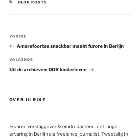
CATEGORIEËN
BLOG POSTS
Bericht
Vorig
VORIGE
navigatie
bericht
Amersfoortse snackbar maakt furore in Berlijn
Volgend
VOLGENDE
bericht
Uit de archieven: DDR kinderleven
OVER ULRIKE
Ervaren verslaggever & eindredacteur, met lange
ervaring in Berlijn als freelance journalist. Tweetalig in