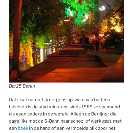
Bar25 Berlin
Dat slaat natuurlijk nergens op, want van buitenaf
bekeken is de stad minstens sinds 1989 zo spannend
als geen andere in de wereld. Alleen de Berlijner die
dagelijks met de S-Bahn naar school of werk gaat, met
een
boek
in de hand of een vermoeide blik door het