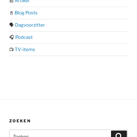
📰
Artikel
📓
Blog Posts
🗣️
Dagvoorzitter
🎧
Podcast
📺
TV-items
ZOEKEN
Zoeken
Zoeke