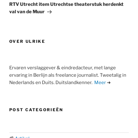
bericht
RTV Utrecht item Utrechtse theaterstuk herdenkt
val van de Muur
OVER ULRIKE
Ervaren verslaggever & eindredacteur, met lange
ervaring in Berlijn als freelance journalist. Tweetalig in
Nederlands en Duits. Duitslandkenner.
Meer
➜
POST CATEGORIEËN