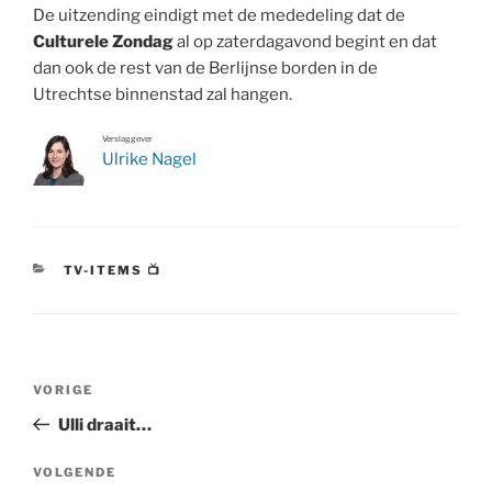
De uitzending eindigt met de mededeling dat de
Culturele Zondag
al op zaterdagavond begint en dat
dan ook de rest van de Berlijnse borden in de
Utrechtse binnenstad zal hangen.
Verslaggever
Ulrike Nagel
CATEGORIEËN
TV-ITEMS 📺
Bericht
Vorig
VORIGE
navigatie
bericht
Ulli draait…
Volgend
VOLGENDE