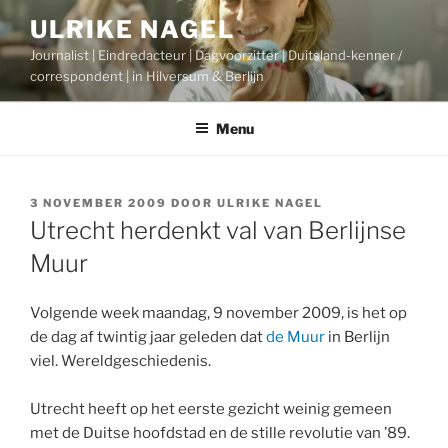
Ga
ULRIKE NAGEL
naar
Journalist | Eindredacteur | Dagvoorzitter | Duitsland-kenner /
de
correspondent | in Hilversum & Berlijn
inhoud
Menu
GEPLAATST
3 NOVEMBER 2009
DOOR
ULRIKE NAGEL
OP
Utrecht herdenkt val van Berlijnse
Muur
Volgende week maandag, 9 november 2009, is het op
de dag af twintig jaar geleden dat
de Muur
in Berlijn
viel. Wereldgeschiedenis.
Utrecht heeft op het eerste gezicht weinig gemeen
met de Duitse hoofdstad en de stille revolutie van ’89.