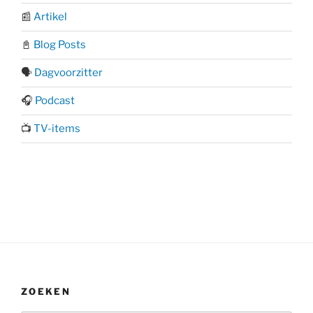
📰
Artikel
📓
Blog Posts
🗣️
Dagvoorzitter
🎧
Podcast
📺
TV-items
ZOEKEN