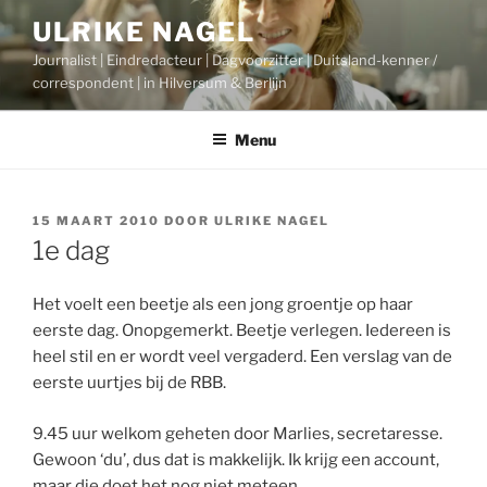
Ga
ULRIKE NAGEL
naar
Journalist | Eindredacteur | Dagvoorzitter | Duitsland-kenner /
de
correspondent | in Hilversum & Berlijn
inhoud
Menu
GEPLAATST
15 MAART 2010
DOOR
ULRIKE NAGEL
OP
1e dag
Het voelt een beetje als een jong groentje op haar
eerste dag. Onopgemerkt. Beetje verlegen. Iedereen is
heel stil en er wordt veel vergaderd. Een verslag van de
eerste uurtjes bij de RBB.
9.45 uur welkom geheten door Marlies, secretaresse.
Gewoon ‘du’, dus dat is makkelijk. Ik krijg een account,
maar die doet het nog niet meteen.