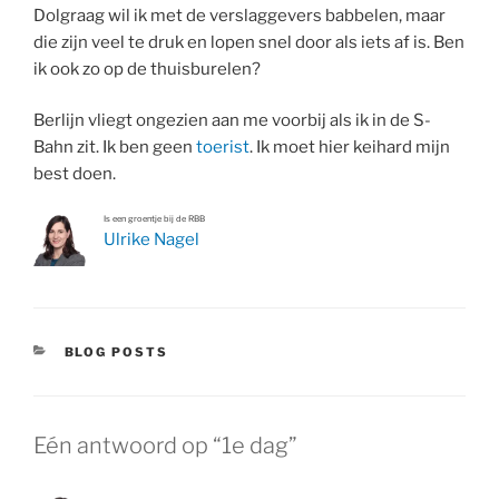
Dolgraag wil ik met de verslaggevers babbelen, maar
die zijn veel te druk en lopen snel door als iets af is. Ben
ik ook zo op de thuisburelen?
Berlijn vliegt ongezien aan me voorbij als ik in de S-
Bahn zit. Ik ben geen
toerist
. Ik moet hier keihard mijn
best doen.
Is een groentje bij de RBB
Ulrike Nagel
CATEGORIEËN
BLOG POSTS
Eén antwoord op “1e dag”