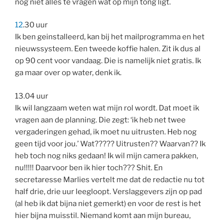
nog niet alles te vragen wat op mijn tong ligt.
12
.30 uur
Ik ben geinstalleerd, kan bij het mailprogramma en het
nieuwssysteem. Een tweede koffie halen. Zit ik dus al
op 90 cent voor vandaag. Die is namelijk niet gratis. Ik
ga maar over op water, denk ik.
13.04 uur
Ik wil langzaam weten wat mijn rol wordt. Dat moet ik
vragen aan de planning. Die zegt: ‘ik heb net twee
vergaderingen gehad, ik moet nu uitrusten. Heb nog
geen tijd voor jou.’ Wat????? Uitrusten?? Waarvan?? Ik
heb toch nog niks gedaan! Ik wil mijn camera pakken,
nu!!!!! Daarvoor ben ik hier toch??? Shit. En
secretaresse Marlies vertelt me dat de redactie nu tot
half drie, drie uur leegloopt. Verslaggevers zijn op pad
(al heb ik dat bijna niet gemerkt) en voor de rest is het
hier bijna muisstil. Niemand komt aan mijn bureau,