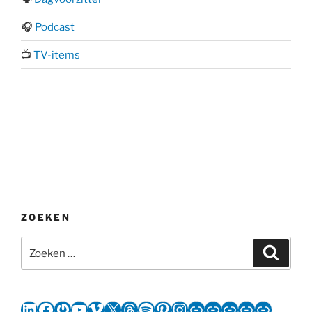
🎧
Podcast
📺
TV-items
ZOEKEN
Zoeken
Zoeke
naar:
LinkedIn
Facebook
Gravatar
YouTube
Vimeo
X
Threads
Spotify
Pinterest
Instagram
Link
Link
Link
Link
Link