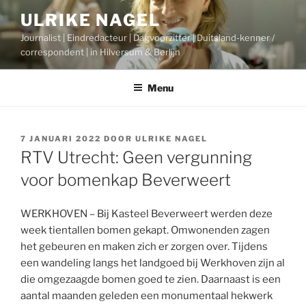
Ga
ULRIKE NAGEL
naar
Journalist | Eindredacteur | Dagvoorzitter | Duitsland-kenner /
de
correspondent | in Hilversum & Berlijn
inhoud
Menu
GEPLAATST
7 JANUARI 2022
DOOR
ULRIKE NAGEL
OP
RTV Utrecht: Geen vergunning
voor bomenkap Beverweert
WERKHOVEN – Bij Kasteel Beverweert werden deze
week tientallen bomen gekapt. Omwonenden zagen
het gebeuren en maken zich er zorgen over. Tijdens
een wandeling langs het landgoed bij Werkhoven zijn al
die omgezaagde bomen goed te zien. Daarnaast is een
aantal maanden geleden een monumentaal hekwerk