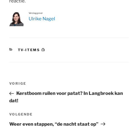
reactie.
Verslaggever
Ulrike Nagel
CATEGORIEËN
TV-ITEMS 📺
Bericht
Vorig
VORIGE
navigatie
bericht
Kerstboom ruilen voor patat? In Langbroek kan
dat!
Volgend
VOLGENDE
bericht
Weer even stappen, “de nacht staat op”