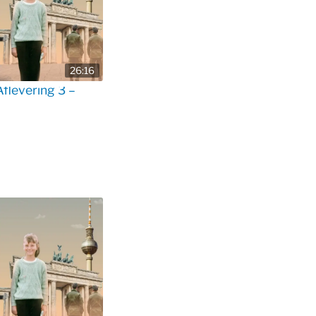
26:16
flevering 3 –