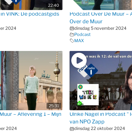
22:40
w in VINK: De podcastgids
Podcast Over De Muur – A
Over de Muur
ber 2024
dinsdag 5 november 2024
Podcast
MAX
25:31
uur – Aflevering 1 – Mijn
Ulrike Nagel in Podcast “T
van NPO Zapp
ber 2024
dinsdag 22 oktober 2024