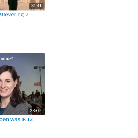
31:41
flevering 2 –
23:07
oen was ik 12”