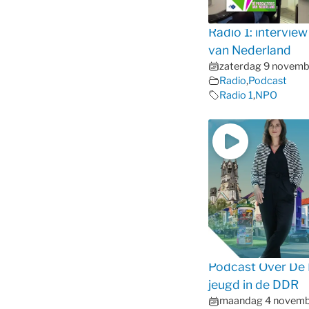
Radio 1: intervie
van Nederland
zaterdag 9 novem
Radio
,
Podcast
Radio 1
,
NPO
Podcast Over De M
jeugd in de DDR
maandag 4 novem