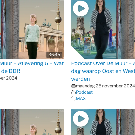
36:45
Muur – Aflevering 6 – Wat
Podcast Over De Muur – A
n de DDR
dag waarop Oost en West
ber 2024
werden
maandag 25 november 2024
Podcast
MAX