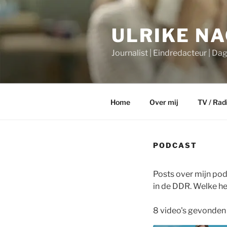
Ga
naar
ULRIKE N
de
inhoud
Journalist | Eindredacteur | Da
Home
Over mij
TV / Rad
PODCAST
Posts over mijn pod
in de DDR. Welke he
8 video's gevonden