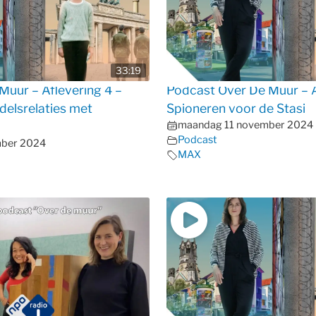
33:19
Muur – Aflevering 4 –
Podcast Over De Muur – A
elsrelaties met
Spioneren voor de Stasi
maandag 11 november 2024
Podcast
ber 2024
MAX