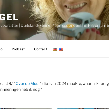
AGEL
gvoorzitter | Duitsland-kenner / correspondent | in Hilversum &
io
Podcast
Contact
cast 🎧 "
Over de Muur
" die ik in 2024 maakte, waarin ik terug
rinneringen heb ik nog?