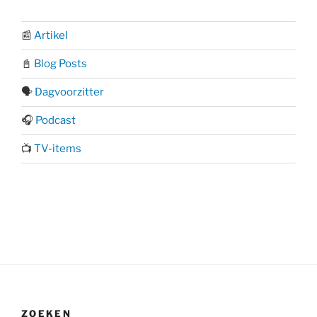
📰
Artikel
📓
Blog Posts
🗣️
Dagvoorzitter
🎧
Podcast
📺
TV-items
ZOEKEN