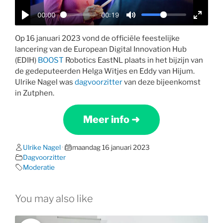
a
00:00
00:19
y
P
M
E
l
u
n
Op 16 januari 2023 vond de officiële feestelijke
lancering van de European Digital Innovation Hub
a
t
t
(EDIH)
BOOST
Robotics EastNL plaats in het bijzijn van
y
e
e
de gedeputeerden Helga Witjes en Eddy van Hijum.
r
Ulrike Nagel was
dagvoorzitter
van deze bijeenkomst
f
in Zutphen.
u
l
Meer info ➜
l
s
Ulrike Nagel
•
maandag 16 januari 2023
c
Dagvoorzitter
r
Moderatie
e
e
You may also like
n