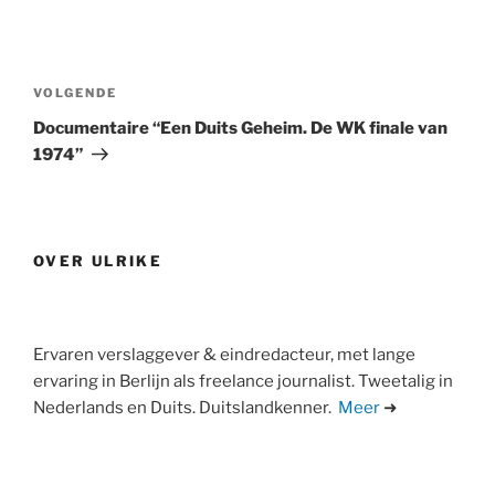
Bericht
navigatie
Volgend
VOLGENDE
bericht
Documentaire “Een Duits Geheim. De WK finale van
1974”
OVER ULRIKE
Ervaren verslaggever & eindredacteur, met lange
ervaring in Berlijn als freelance journalist. Tweetalig in
Nederlands en Duits. Duitslandkenner.
Meer
➜