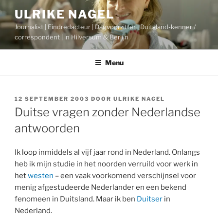
Ga
ULRIKE NAGEL
naar
Journalist | Eindredacteur | Dagvoorzitter | Duitsland-kenner /
de
correspondent | in Hilversum & Berlijn
inhoud
Menu
GEPLAATST
12 SEPTEMBER 2003
DOOR
ULRIKE NAGEL
OP
Duitse vragen zonder Nederlandse
antwoorden
Ik loop inmiddels al vijf jaar rond in Nederland. Onlangs
heb ik mijn studie in het noorden verruild voor werk in
het
westen
– een vaak voorkomend verschijnsel voor
menig afgestudeerde Nederlander en een bekend
fenomeen in Duitsland. Maar ik ben
Duitser
in
Nederland.