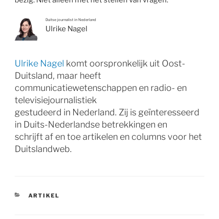
bezig. Niet alleen met het stellen van vragen.
Duitse journalist in Nederland
Ulrike Nagel
Ulrike Nagel
komt oorspronkelijk uit Oost-
Duitsland, maar heeft
communicatiewetenschappen en radio- en
televisiejournalistiek
gestudeerd in Nederland. Zij is geïnteresseerd
in Duits-Nederlandse betrekkingen en
schrijft af en toe artikelen en columns voor het
Duitslandweb.
CATEGORIEËN
ARTIKEL