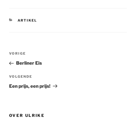
CATEGORIEËN
ARTIKEL
Bericht
Vorig
VORIGE
navigatie
bericht
Berliner Eis
Volgend
VOLGENDE
bericht
Een prijs, een prijs!
OVER ULRIKE