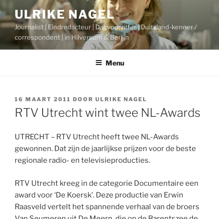
Ga
ULRIKE NAGEL
naar
Journalist | Eindredacteur | Dagvoorzitter | Duitsland-kenner /
de
correspondent | in Hilversum & Berlijn
inhoud
Menu
GEPLAATST
16 MAART 2011
DOOR
ULRIKE NAGEL
OP
RTV Utrecht wint twee NL-Awards
UTRECHT – RTV Utrecht heeft twee NL-Awards
gewonnen. Dat zijn de jaarlijkse prijzen voor de beste
regionale radio- en televisieproducties.
RTV Utrecht kreeg in de categorie Documentaire een
award voor ‘De Koersk’. Deze productie van Erwin
Raasveld vertelt het spannende verhaal van de broers
Van Seumeren uit De Meern, die op de Barentszee de