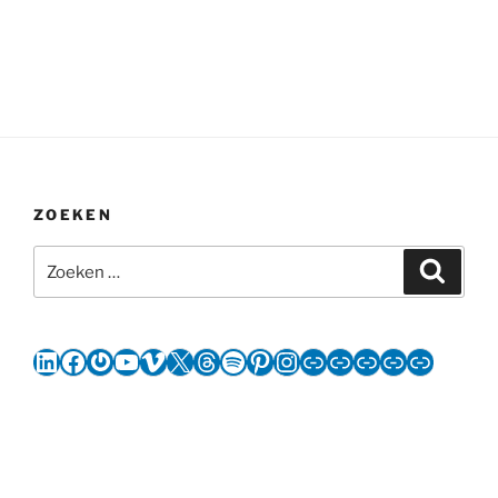
ZOEKEN
Zoeken
Zoeke
naar:
LinkedIn
Facebook
Gravatar
YouTube
Vimeo
X
Threads
Spotify
Pinterest
Instagram
Link
Link
Link
Link
Link