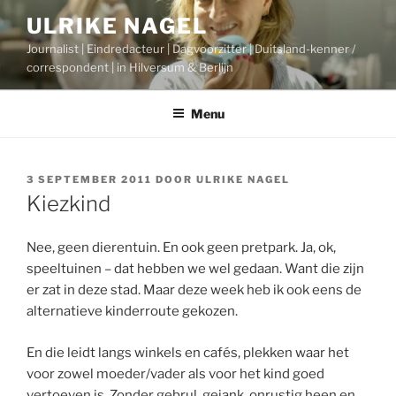
Ga
ULRIKE NAGEL
naar
Journalist | Eindredacteur | Dagvoorzitter | Duitsland-kenner /
de
correspondent | in Hilversum & Berlijn
inhoud
Menu
GEPLAATST
3 SEPTEMBER 2011
DOOR
ULRIKE NAGEL
OP
Kiezkind
Nee, geen dierentuin. En ook geen pretpark. Ja, ok,
speeltuinen – dat hebben we wel gedaan. Want die zijn
er zat in deze stad. Maar deze week heb ik ook eens de
alternatieve kinderroute gekozen.
En die leidt langs winkels en cafés, plekken waar het
voor zowel moeder/vader als voor het kind goed
vertoeven is. Zonder gebrul, gejank, onrustig heen en