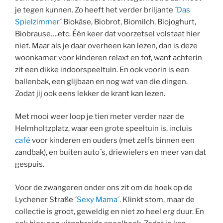
je tegen kunnen. Zo heeft het verder briljante ´
Das
Spielzimmer
´ Biokäse, Biobrot, Biomilch, Biojoghurt,
Biobrause….etc. Één keer dat voorzetsel volstaat hier
niet. Maar als je daar overheen kan lezen, dan is deze
woonkamer voor kinderen relaxt en tof, want achterin
zit een dikke indoorspeeltuin. En ook voorin is een
ballenbak, een glijbaan en nog wat van die dingen.
Zodat jij ook eens lekker de krant kan lezen.
Met mooi weer loop je tien meter verder naar de
Helmholtzplatz, waar een grote speeltuin is, incluis
café
voor kinderen en ouders (met zelfs binnen een
zandbak), en buiten auto´s, driewielers en meer van dat
gespuis.
Voor de zwangeren onder ons zit om de hoek op de
Lychener Straße ´
Sexy Mama
´. Klinkt stom, maar de
collectie is groot, geweldig en niet zo heel erg duur. En