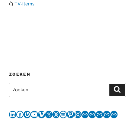
📺
TV-items
ZOEKEN
Zoeken
Zoeke
naar:
LinkedIn
Facebook
Gravatar
YouTube
Vimeo
X
Threads
Spotify
Pinterest
Instagram
Link
Link
Link
Link
Link