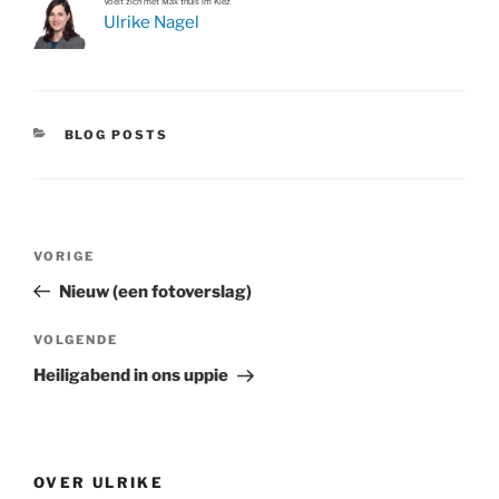
Voelt zich met Max thuis im Kiez
Ulrike Nagel
CATEGORIEËN
BLOG POSTS
Bericht
Vorig
VORIGE
navigatie
bericht
Nieuw (een fotoverslag)
Volgend
VOLGENDE
bericht
Heiligabend in ons uppie
OVER ULRIKE