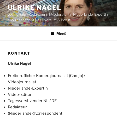
Zum
ULRIKE NAGEL
Inhalt
Journalistin | Redakteurin | Moderatorin | Niederlande-Expertin
springen
/ Korrespondent | in Hilversum & Berlin
Menü
KONTAKT
Ulrike Nagel
Freiberuflicher Kamerajournalist (Camjo) /
Videojournalist
Niederlande-Expertin
Video-Editor
Tagesvorsitzender NL / DE
Redakteur
(Niederlande-)Korrespondent