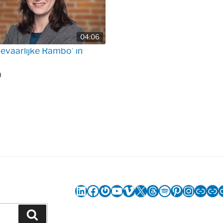
04:06
gevaarlijke Rambo’ in
0
LinkedIn
Facebook
Gravatar
YouTube
Vimeo
X
Threads
Spotify
Pinterest
Instag
Link
Li
Zoeken