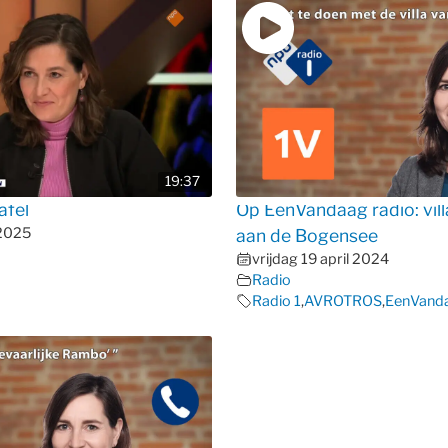
19:37
afel
Op EenVandaag radio: vil
 2025
aan de Bogensee
vrijdag 19 april 2024
Radio
Radio 1
,
AVROTROS
,
EenVand