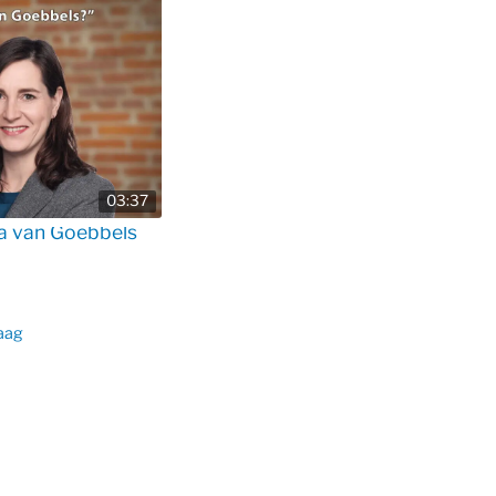
03:37
la van Goebbels
aag