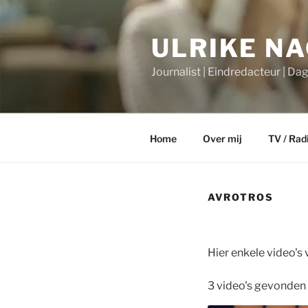
Ga
naar
ULRIKE N
de
inhoud
Journalist | Eindredacteur | Da
Home
Over mij
TV / Rad
AVROTROS
Hier enkele video'
3 video's gevonden