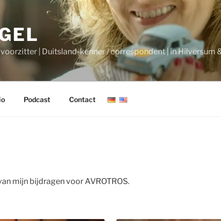
AGEL
gvoorzitter | Duitsland-kenner / correspondent | in Hilversum &
io
Podcast
Contact
s van mijn bijdragen voor AVROTROS.