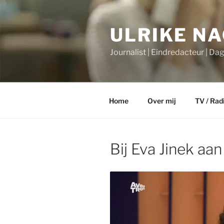
Ga
naar
ULRIKE N
de
inhoud
Journalist | Eindredacteur | Da
Home
Over mij
TV / Rad
Bij Eva Jinek aan