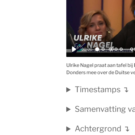
00:00
P
l
Ulrike Nagel praat aan tafel bi
a
Donders mee over de Duitse ve
y
Timestamps ↴
Samenvatting va
Achtergrond ↴