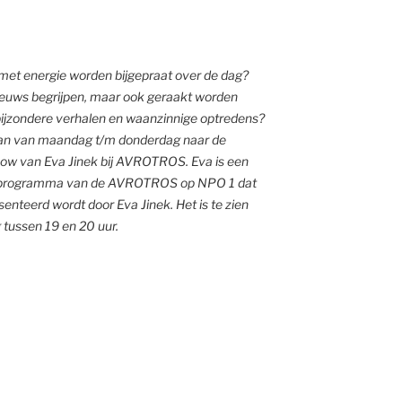
c
r
e
j met energie worden bijgepraat over de dag?
e
ieuws begrijpen, maar ook geraakt worden
n
bijzondere verhalen en waanzinnige optredens?
dan van maandag t/m donderdag naar de
how van Eva Jinek bij AVROTROS. Eva is een
programma van de AVROTROS op NPO 1 dat
enteerd wordt door Eva Jinek. Het is te zien
tussen 19 en 20 uur.