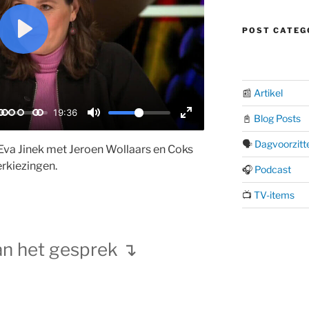
POST CATEG
P
l
a
📰
Artikel
y
19:36
📓
Blog Posts
M
E
🗣️
Dagvoorzitt
u
n
j Eva Jinek met Jeroen Wollaars en Coks
t
t
rkiezingen.
🎧
Podcast
e
e
📺
TV-items
r
f
u
n het gesprek ↴
l
l
s