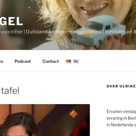
AGEL
gvoorzitter | Duitsland-kenner / correspondent | in Hilversum &
io
Podcast
Contact
OVER ULRIKE
 tafel
Ervaren versla
ervaring in Berl
in Nederlands 