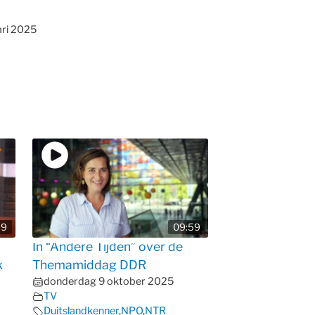
ari 2025
59
09:59
d
In “Andere Tijden” over de
k
Themamiddag DDR
donderdag 9 oktober 2025
TV
Duitslandkenner
,
NPO
,
NTR