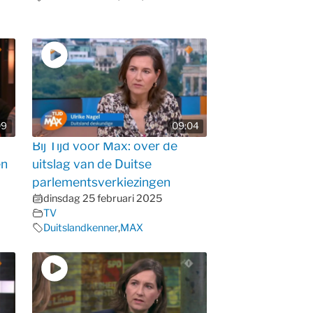
09
09:04
Bij Tijd voor Max: over de
en
uitslag van de Duitse
parlementsverkiezingen
dinsdag 25 februari 2025
TV
Duitslandkenner
,
MAX