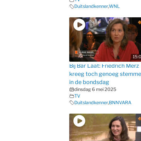
Duitslandkenner
,
WNL
15:
Bij Bar Laat: Friedrich Merz
kreeg toch genoeg stemm
in de bondsdag
dinsdag 6 mei 2025
TV
Duitslandkenner
,
BNNVARA