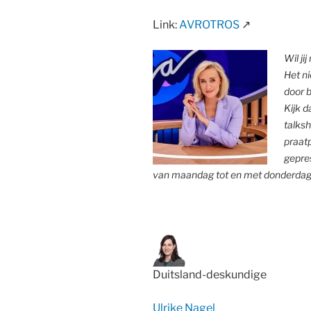
Link:
AVROTROS
↗
Wil ji
Het n
door 
Kijk 
talks
praat
gepres
van maandag tot en met donderdag 
Duitsland-deskundige
Ulrike Nagel