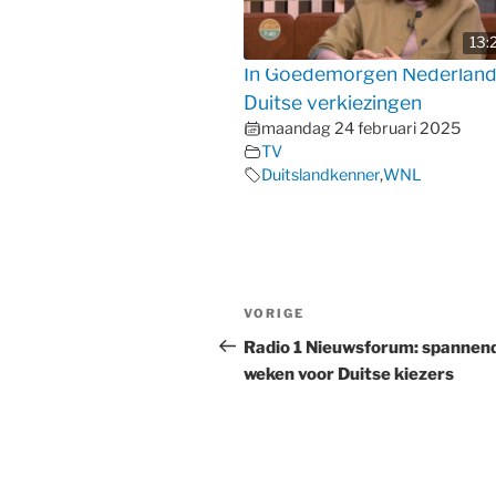
13:
In Goedemorgen Nederland
Duitse verkiezingen
maandag 24 februari 2025
TV
Duitslandkenner
,
WNL
Bericht
Vorig
VORIGE
navigatie
bericht
Radio 1 Nieuwsforum: spannen
weken voor Duitse kiezers