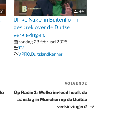
27
21:44
:
Ulrike Nagel in Buitenhof in
gesprek over de Duitse
verkiezingen.
zondag 23 februari 2025
TV
VPRO
,
Duitslandkenner
VOLGENDE
Volgend
bericht
de
Op Radio 1: Welke invloed heeft de
aanslag in München op de Duitse
verkiezingen?