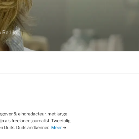
 Berlijn
ggever & eindredacteur, met lange
ijn als freelance journalist. Tweetalig
en Duits. Duitslandkenner.
Meer
➜