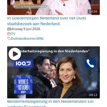
14:59
In Goedemorgen Nederland over het Duits
staatsbezoek aan Nederland
dinsdag 9 juni 2026
TV
Duitslandkenner
,
WNL
08:13
Minderheitsregierung in den Niederlanden: Ein
weiteres Experiment