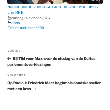
06:40
Radiocolumn vanuit Amsterdam voor RadioEins
van RBB
dinsdag 14 oktober 2025
Radio
Duitslandkenner
,
RBB
Bericht
Vorig
VORIGE
navigatie
bericht
Bij Tijd voor Max: over de uitslag van de Duitse
parlementsverkiezingen
Volgend
VOLGENDE
bericht
Op Radio 1: Friedrich Merz begint als bondskanselier
met een kras