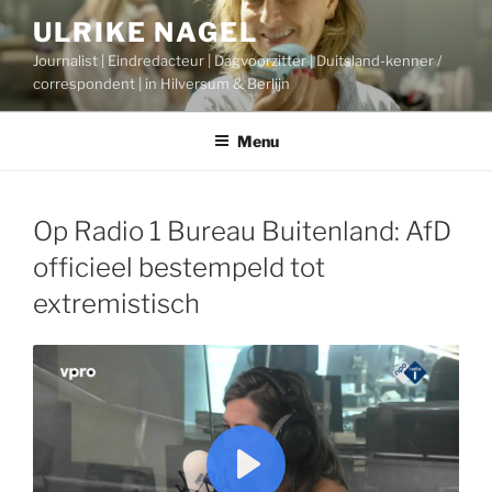
Ga
ULRIKE NAGEL
naar
Journalist | Eindredacteur | Dagvoorzitter | Duitsland-kenner /
de
correspondent | in Hilversum & Berlijn
inhoud
Menu
Op Radio 1 Bureau Buitenland: AfD
officieel bestempeld tot
extremistisch