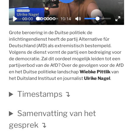
P
l
a
00:00
10:14
y
P
M
E
l
u
n
Grote beroering in de Duitse politiek: de
inlichtingendienst heeft de partij Alternative für
a
t
t
Deutschland (AfD) als extremistisch bestempeld.
y
e
e
Volgens de dienst vormt de partij een bedreiging voor
r
de democratie. Zal dit oordeel mogelijk leiden tot een
f
partijverbod van de AfD? Over de gevolgen voor de AfD
u
en het Duitse politieke landschap
Wiebke Pittlik
van
l
het Duitsland Instituut en journalist
Ulrike Nagel
.
l
s
Timestamps ↴
c
r
Samenvatting van het
e
e
gesprek ↴
n