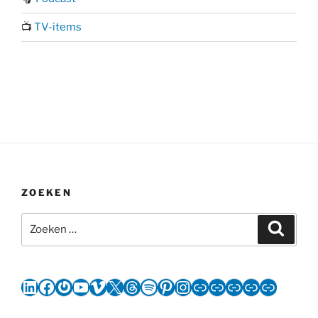
📺
TV-items
ZOEKEN
Zoeken
Zoeke
naar:
LinkedIn
Facebook
Gravatar
YouTube
Vimeo
X
Threads
Spotify
Pinterest
Instagram
Link
Link
Link
Link
Link