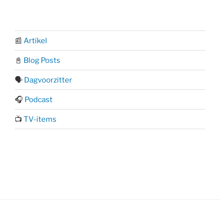
📰
Artikel
📓
Blog Posts
🗣️
Dagvoorzitter
🎧
Podcast
📺
TV-items