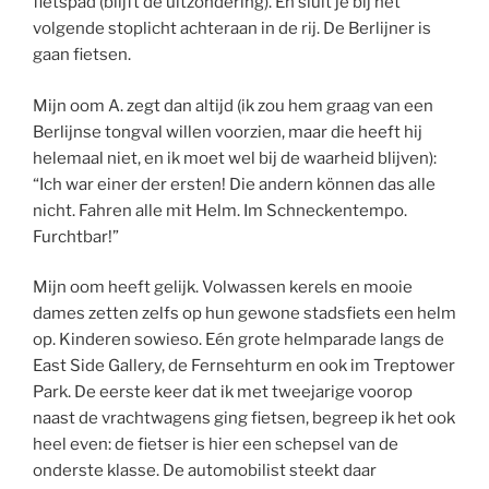
fietspad (blijft de uitzondering). En sluit je bij het
volgende stoplicht achteraan in de rij. De Berlijner is
gaan fietsen.
Mijn oom A. zegt dan altijd (ik zou hem graag van een
Berlijnse tongval willen voorzien, maar die heeft hij
helemaal niet, en ik moet wel bij de waarheid blijven):
“Ich war einer der ersten! Die andern können das alle
nicht. Fahren alle mit Helm. Im Schneckentempo.
Furchtbar!”
Mijn oom heeft gelijk. Volwassen kerels en mooie
dames zetten zelfs op hun gewone stadsfiets een helm
op. Kinderen sowieso. Eén grote helmparade langs de
East Side Gallery, de Fernsehturm en ook im Treptower
Park. De eerste keer dat ik met tweejarige voorop
naast de vrachtwagens ging fietsen, begreep ik het ook
heel even: de fietser is hier een schepsel van de
onderste klasse. De automobilist steekt daar