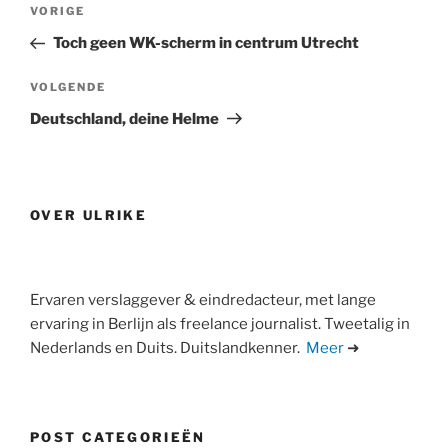
Bericht
Vorig
VORIGE
navigatie
bericht
Toch geen WK-scherm in centrum Utrecht
Volgend
VOLGENDE
bericht
Deutschland, deine Helme
OVER ULRIKE
Ervaren verslaggever & eindredacteur, met lange
ervaring in Berlijn als freelance journalist. Tweetalig in
Nederlands en Duits. Duitslandkenner.
Meer
➜
POST CATEGORIEËN