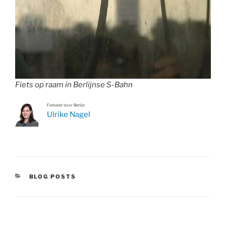
Fiets op raam in Berlijnse S-Bahn
Fietsend door Berlijn
Ulrike Nagel
CATEGORIEËN
BLOG POSTS