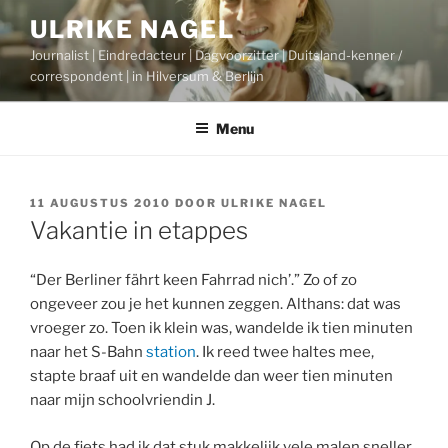
Ga
ULRIKE NAGEL
naar
Journalist | Eindredacteur | Dagvoorzitter | Duitsland-kenner /
de
correspondent | in Hilversum & Berlijn
inhoud
Menu
GEPLAATST
11 AUGUSTUS 2010
DOOR
ULRIKE NAGEL
OP
Vakantie in etappes
“Der Berliner fährt keen Fahrrad nich’.” Zo of zo
ongeveer zou je het kunnen zeggen. Althans: dat was
vroeger zo. Toen ik klein was, wandelde ik tien minuten
naar het S-Bahn
station
. Ik reed twee haltes mee,
stapte braaf uit en wandelde dan weer tien minuten
naar mijn schoolvriendin J.
Op de fiets had ik dat stuk makkelijk vele malen sneller