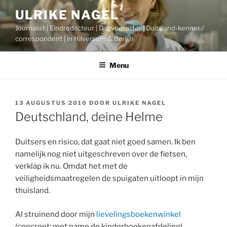
Ga
ULRIKE NAGEL
naar
Journalist | Eindredacteur | Dagvoorzitter | Duitsland-kenner /
de
correspondent | in Hilversum & Berlijn
inhoud
Menu
GEPLAATST
13 AUGUSTUS 2010
DOOR
ULRIKE NAGEL
OP
Deutschland, deine Helme
Duitsers en risico, dat gaat niet goed samen. Ik ben
namelijk nog niet uitgeschreven over de fietsen,
verklap ik nu. Omdat het met de
veiligheidsmaatregelen de spuigaten uitloopt in mijn
thuisland.
Al struinend door mijn
lievelingsboekenwinkel
(concreet: met name de kinderboekenafdeling),