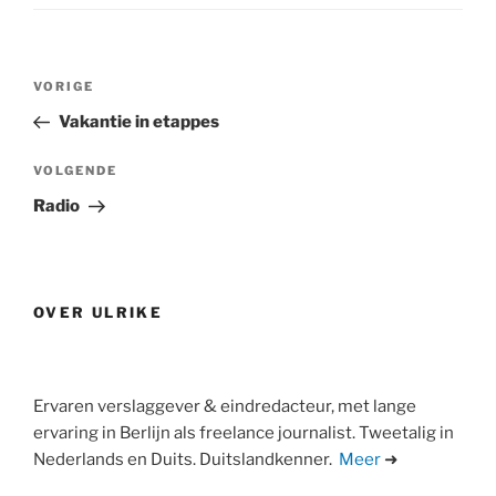
Bericht
Vorig
VORIGE
navigatie
bericht
Vakantie in etappes
Volgend
VOLGENDE
bericht
Radio
OVER ULRIKE
Ervaren verslaggever & eindredacteur, met lange
ervaring in Berlijn als freelance journalist. Tweetalig in
Nederlands en Duits. Duitslandkenner.
Meer
➜