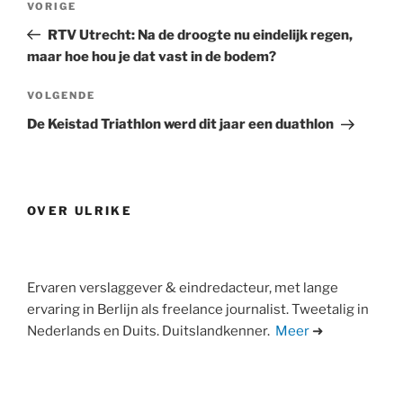
Vorig
VORIGE
navigatie
bericht
RTV Utrecht: Na de droogte nu eindelijk regen,
maar hoe hou je dat vast in de bodem?
Volgend
VOLGENDE
bericht
De Keistad Triathlon werd dit jaar een duathlon
OVER ULRIKE
Ervaren verslaggever & eindredacteur, met lange
ervaring in Berlijn als freelance journalist. Tweetalig in
Nederlands en Duits. Duitslandkenner.
Meer
➜