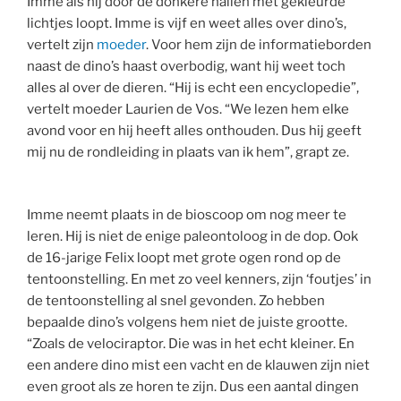
Imme als hij door de donkere hallen met gekleurde
lichtjes loopt. Imme is vijf en weet alles over dino’s,
vertelt zijn
moeder
. Voor hem zijn de informatieborden
naast de dino’s haast overbodig, want hij weet toch
alles al over de dieren. “Hij is echt een encyclopedie”,
vertelt moeder Laurien de Vos. “We lezen hem elke
avond voor en hij heeft alles onthouden. Dus hij geeft
mij nu de rondleiding in plaats van ik hem”, grapt ze.
Imme neemt plaats in de bioscoop om nog meer te
leren. Hij is niet de enige paleontoloog in de dop. Ook
de 16-jarige Felix loopt met grote ogen rond op de
tentoonstelling. En met zo veel kenners, zijn ‘foutjes’ in
de tentoonstelling al snel gevonden. Zo hebben
bepaalde dino’s volgens hem niet de juiste grootte.
“Zoals de velociraptor. Die was in het echt kleiner. En
een andere dino mist een vacht en de klauwen zijn niet
even groot als ze horen te zijn. Dus een aantal dingen