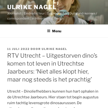
Ga
ULRIKE NAGEL
naar
Journalist | Eindredacteur | Dagvoorzitter | Duitsland-kenner /
de
correspondent | in Hilversum & Berlijn
inhoud
Menu
GEPLAATST
11 JULI 2022
DOOR
ULRIKE NAGEL
OP
RTV Utrecht – Uitgestorven dino’s
komen tot leven in Utrechtse
Jaarbeurs: ‘Niet alles klopt hier,
maar nog steeds is het prachtig’
Utrecht – Dinoliefhebbers kunnen hun hart ophalen in
de Utrechtse Jaarbeurs. Hier staan tot begin augustus
ruim tachtig levensgrote dinosaurussen. De