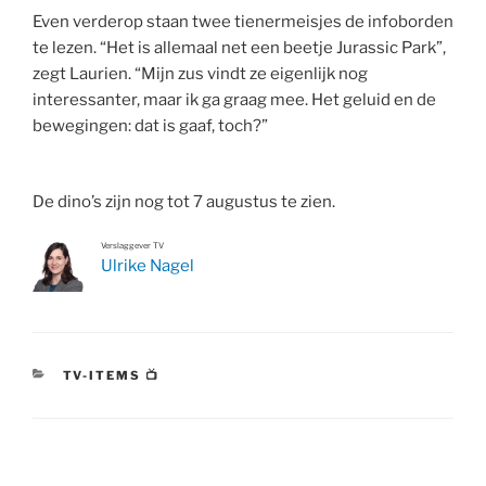
Even verderop staan twee tienermeisjes de infoborden
te lezen. “Het is allemaal net een beetje Jurassic Park”,
zegt Laurien. “Mijn zus vindt ze eigenlijk nog
interessanter, maar ik ga graag mee. Het geluid en de
bewegingen: dat is gaaf, toch?”
De dino’s zijn nog tot 7 augustus te zien.
Verslaggever TV
Ulrike Nagel
CATEGORIEËN
TV-ITEMS 📺
Bericht