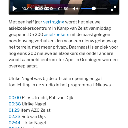
a
00:00
04:59
y
P
M
E
l
u
n
Met een half jaar
vertraging
wordt het nieuwe
asielzoekerscentrum in Kamp van Zeist vanmiddag
a
t
t
geopend. De 200
asielzoekers
uit de naastgelegen
y
e
e
noodopvang verhuizen dan naar een nieuw gebouw op
r
het terrein, met meer privacy. Daarnaast is er plek voor
f
nog eens 200 nieuwe asielzoekers die onder andere
u
vanuit aanmeldcentrum Ter Apel in Groningen worden
l
overgeplaatst.
l
Ulrike Nagel was bij de officiële opening en gaf
s
toelichting in de studio in het programma UNieuws.
c
r
00:00
RTV Utrecht, Rob van Dijk
e
00:38
Ulrike Nagel
e
01:29
Item AZC Zeist
n
02:33
Rob van Dijk
02:44
Ulrike Nagel