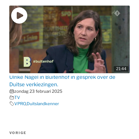
21:44
Ulrike Nagel in Buitenhof in gesprek over de
Duitse verkiezingen.
zondag 23 februari 2025
TV
VPRO
,
Duitslandkenner
Bericht
Vorig
VORIGE
navigatie