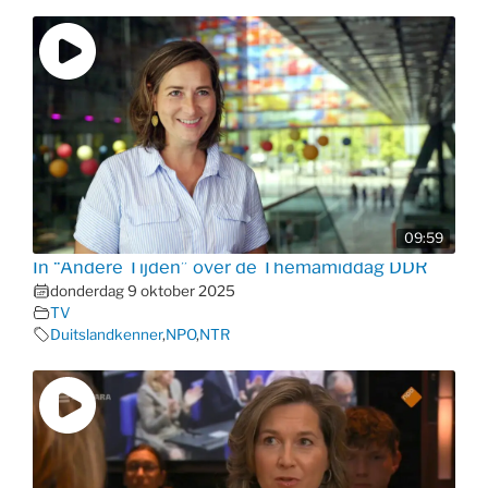
09:59
In “Andere Tijden” over de Themamiddag DDR
donderdag 9 oktober 2025
TV
Duitslandkenner
,
NPO
,
NTR