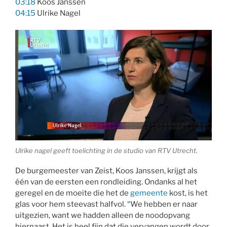
03:18
Koos Janssen
04:15
Ulrike Nagel
Ulrike nagel geeft toelichting in de studio van RTV Utrecht.
De burgemeester van Zeist, Koos Janssen, krijgt als
één van de eersten een rondleiding. Ondanks al het
geregel en de moeite die het de
gemeente
kost, is het
glas voor hem steevast halfvol. “We hebben er naar
uitgezien, want we hadden alleen de noodopvang
hiernaast. Het is heel fijn dat die vervangen wordt door