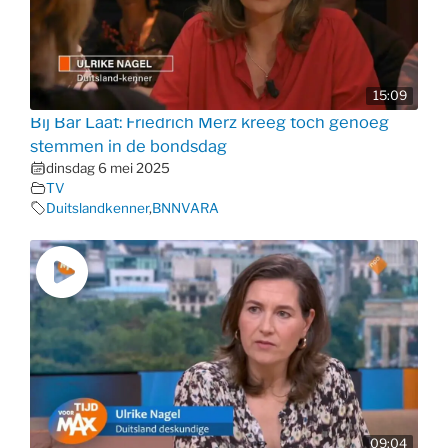
15:09
Bij Bar Laat: Friedrich Merz kreeg toch genoeg
stemmen in de bondsdag
dinsdag 6 mei 2025
TV
Duitslandkenner
,
BNNVARA
09:04