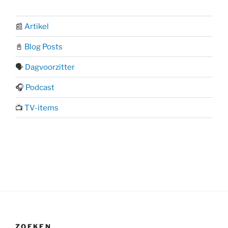
📰
Artikel
📓
Blog Posts
🗣️
Dagvoorzitter
🎧
Podcast
📺
TV-items
ZOEKEN