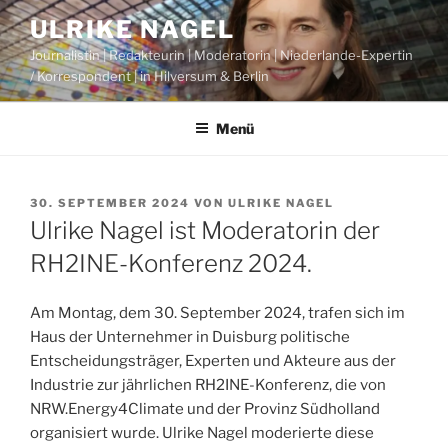
Zum
ULRIKE NAGEL
Inhalt
Journalistin | Redakteurin | Moderatorin | Niederlande-Expertin
springen
/ Korrespondent | in Hilversum & Berlin
Menü
VERÖFFENTLICHT
30. SEPTEMBER 2024
VON
ULRIKE NAGEL
AM
Ulrike Nagel ist Moderatorin der
RH2INE-Konferenz 2024.
Am Montag, dem 30. September 2024, trafen sich im
Haus der Unternehmer in Duisburg politische
Entscheidungsträger, Experten und Akteure aus der
Industrie zur jährlichen RH2INE-Konferenz, die von
NRW.Energy4Climate und der Provinz Südholland
organisiert wurde. Ulrike Nagel moderierte diese