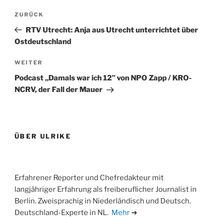
Beitragsnavigation
Vorheriger
ZURÜCK
Beitrag
RTV Utrecht: Anja aus Utrecht unterrichtet über
Ostdeutschland
Nächster
WEITER
Beitrag
Podcast „Damals war ich 12” von NPO Zapp / KRO-
NCRV, der Fall der Mauer
ÜBER ULRIKE
Erfahrener Reporter und Chefredakteur mit
langjähriger Erfahrung als freiberuflicher Journalist in
Berlin. Zweisprachig in Niederländisch und Deutsch.
Deutschland-Experte in NL.
Mehr
➜