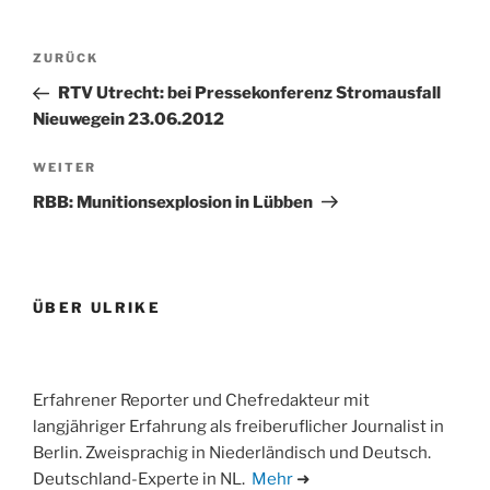
Beitragsnavigation
Vorheriger
ZURÜCK
Beitrag
RTV Utrecht: bei Pressekonferenz Stromausfall
Nieuwegein 23.06.2012
Nächster
WEITER
Beitrag
RBB: Munitionsexplosion in Lübben
ÜBER ULRIKE
Erfahrener Reporter und Chefredakteur mit
langjähriger Erfahrung als freiberuflicher Journalist in
Berlin. Zweisprachig in Niederländisch und Deutsch.
Deutschland-Experte in NL.
Mehr
➜