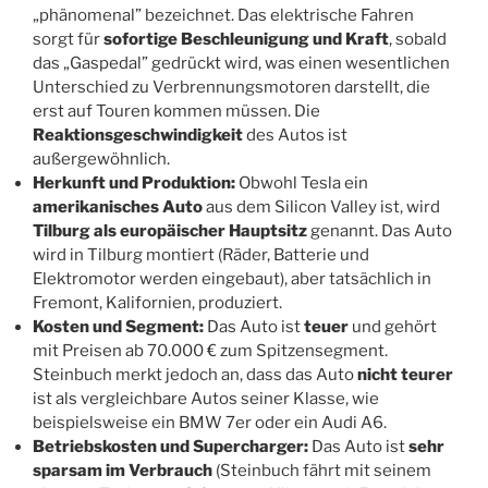
„phänomenal” bezeichnet. Das elektrische Fahren
sorgt für
sofortige Beschleunigung und Kraft
, sobald
das „Gaspedal” gedrückt wird, was einen wesentlichen
Unterschied zu Verbrennungsmotoren darstellt, die
erst auf Touren kommen müssen. Die
Reaktionsgeschwindigkeit
des Autos ist
außergewöhnlich.
Herkunft und Produktion:
Obwohl Tesla ein
amerikanisches Auto
aus dem Silicon Valley ist, wird
Tilburg als
europäischer Hauptsitz
genannt. Das Auto
wird in Tilburg montiert (Räder, Batterie und
Elektromotor werden eingebaut), aber tatsächlich in
Fremont, Kalifornien, produziert.
Kosten und Segment:
Das Auto ist
teuer
und gehört
mit Preisen ab 70.000 € zum Spitzensegment.
Steinbuch merkt jedoch an, dass das Auto
nicht teurer
ist als vergleichbare Autos seiner Klasse, wie
beispielsweise ein BMW 7er oder ein Audi A6.
Betriebskosten und Supercharger:
Das Auto ist
sehr
sparsam im Verbrauch
(Steinbuch fährt mit seinem