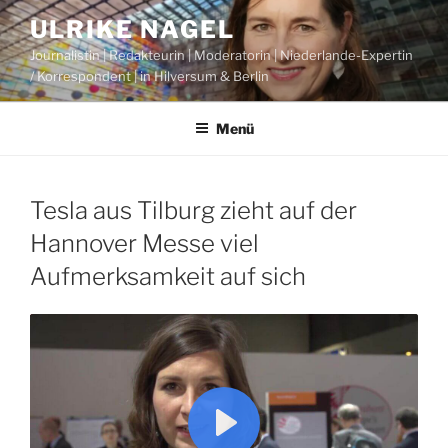
Zum
ULRIKE NAGEL
Inhalt
Journalistin | Redakteurin | Moderatorin | Niederlande-Expertin
springen
/ Korrespondent | in Hilversum & Berlin
Menü
Tesla aus Tilburg zieht auf der
Hannover Messe viel
Aufmerksamkeit auf sich