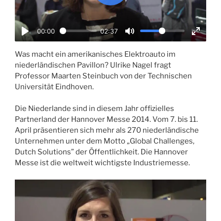
P
l
a
00:00
02:37
y
P
M
E
l
u
n
Was macht ein amerikanisches Elektroauto im
niederländischen Pavillon? Ulrike Nagel fragt
a
t
t
Professor Maarten Steinbuch von der Technischen
y
e
e
Universität Eindhoven.
r
f
Die Niederlande sind in diesem Jahr offizielles
u
Partnerland der Hannover Messe 2014. Vom 7. bis 11.
l
April präsentieren sich mehr als 270 niederländische
l
Unternehmen unter dem Motto „Global Challenges,
Dutch Solutions” der Öffentlichkeit. Die Hannover
s
Messe ist die weltweit wichtigste Industriemesse.
c
r
e
e
n