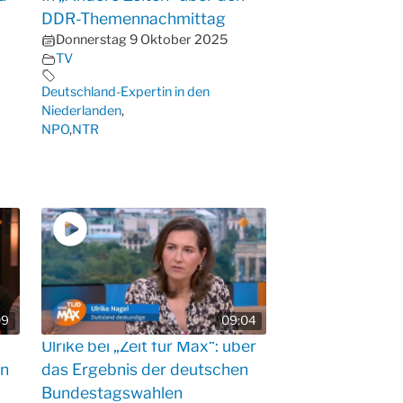
DDR-Themennachmittag
Donnerstag 9 Oktober 2025
TV
Deutschland-Expertin in den
Niederlanden
,
NPO
,
NTR
09
09:04
Ulrike bei „Zeit für Max“: über
en
das Ergebnis der deutschen
Bundestagswahlen