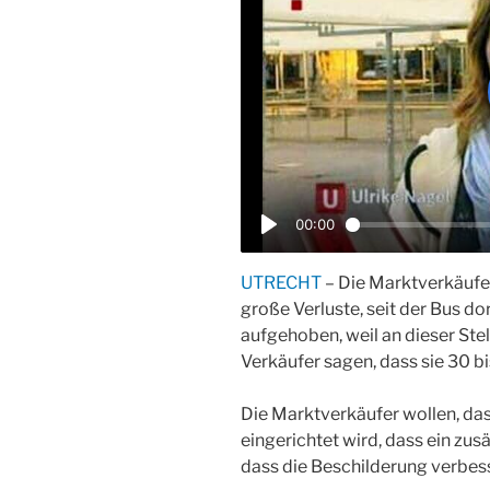
00:00
P
l
UTRECHT
– Die Marktverkäufe
a
große Verluste, seit der Bus dor
aufgehoben, weil an dieser Ste
y
Verkäufer sagen, dass sie 30 
Die Marktverkäufer wollen, das
eingerichtet wird, dass ein zus
dass die Beschilderung verbess