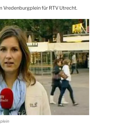
s
om Vredenburgplein für RTV Utrecht.
c
r
e
e
n
plein