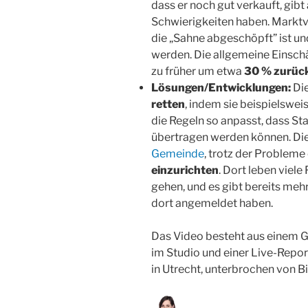
dass er noch gut verkauft, gibt
Schwierigkeiten haben. Marktve
die „Sahne abgeschöpft” ist un
werden. Die allgemeine Einschä
zu früher um etwa
30 % zurüc
Lösungen/Entwicklungen:
Di
retten
, indem sie beispielswe
die Regeln so anpasst, dass St
übertragen werden können. Die 
Gemeinde
, trotz der Probleme
einzurichten
. Dort leben viele
gehen, und es gibt bereits mehr
dort angemeldet haben.
Das Video besteht aus einem 
im Studio und einer Live-Repor
in Utrecht, unterbrochen von B