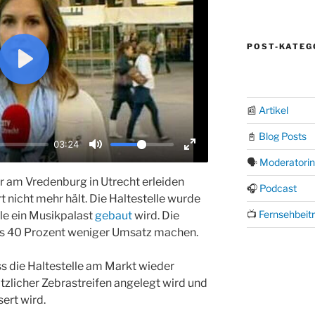
POST-KATEG
P
l
📰
Artikel
a
y
📓
Blog Posts
03:24
M
E
🗣️
Moderatorin
u
n
r am Vredenburg in Utrecht erleiden
🎧
Podcast
t
t
t nicht mehr hält. Die Haltestelle wurde
📺
Fernsehbeit
lle ein Musikpalast
gebaut
wird. Die
e
e
bis 40 Prozent weniger Umsatz machen.
r
f
s die Haltestelle am Markt wieder
u
ätzlicher Zebrastreifen angelegt wird und
l
ert wird.
l