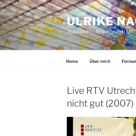
Zum
Inhalt
ULRIKE N
springen
Journalistin | Redakteurin | Mo
Home
Über mich
Fernse
Live RTV Utrecht
nicht gut (2007)