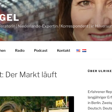
AGEL
deratorin | Niederlande-Expertin / Korrespondent | in Hilversu
hen
Radio
Podcast
Kontakt
ÜBER ULRIKE
: Der Markt läuft
Erfahrener Rep
langjähriger Erf
in Berlin. Zwei
Deutsch. Deuts