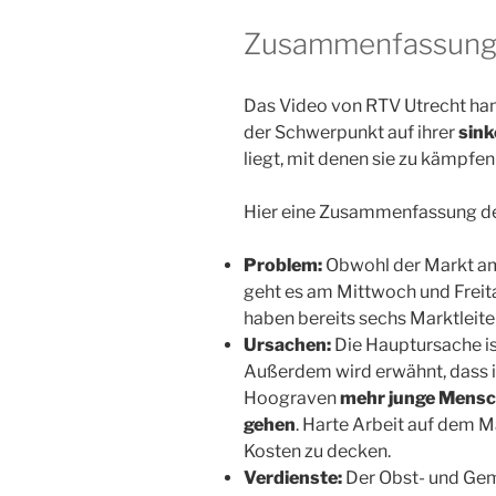
Zusammenfassun
Das Video von RTV Utrecht ha
der Schwerpunkt auf ihrer
sink
liegt, mit denen sie zu kämpfen
Hier eine Zusammenfassung de
Problem:
Obwohl der Markt 
geht es am Mittwoch und Freita
haben bereits sechs Marktleit
Ursachen:
Die Hauptursache is
Außerdem wird erwähnt, dass 
Hoograven
mehr junge Mens
gehen
. Harte Arbeit auf dem M
Kosten zu decken.
Verdienste:
Der Obst- und Ge