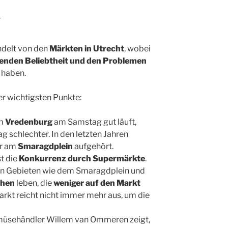
g
ndelt von den
Märkten in Utrecht
, wobei
enden Beliebtheit und den Problemen
 haben.
r wichtigsten Punkte:
am
Vredenburg
am Samstag gut läuft,
g schlechter. In den letzten Jahren
er am
Smaragdplein
aufgehört.
t die
Konkurrenz durch Supermärkte
.
in Gebieten wie dem Smaragdplein und
chen
leben, die
weniger auf den Markt
arkt reicht nicht immer mehr aus, um die
müsehändler Willem van Ommeren zeigt,