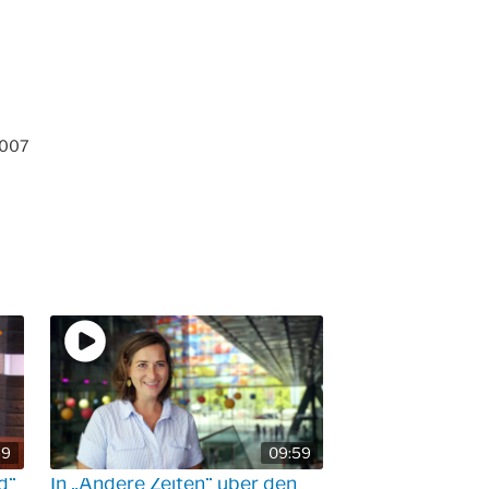
2007
59
09:59
d“
In „Andere Zeiten“ über den